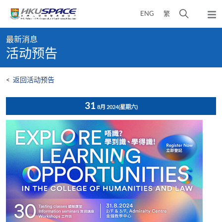
Skip
打
ENG
繁
to
弹
main
开
出
Main
content
搜
主
最新消息
content
菜
寻
活动预告
start
单
介
面
<
返回活动预告
31
8月 2024
(星期六)