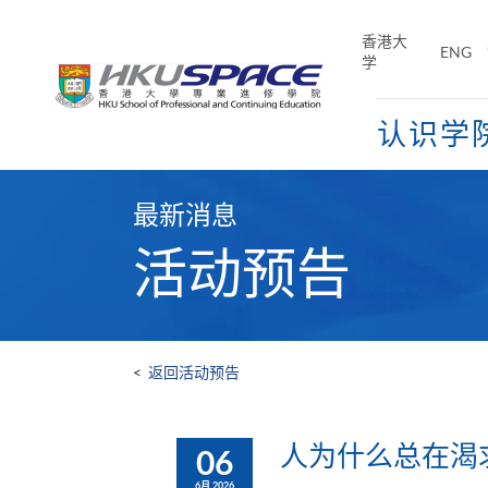
Skip
to
香港大
ENG
main
学
content
认识学
Main
content
最新消息
start
活动预告
<
返回活动预告
人为什么总在渴
06
6月 2026