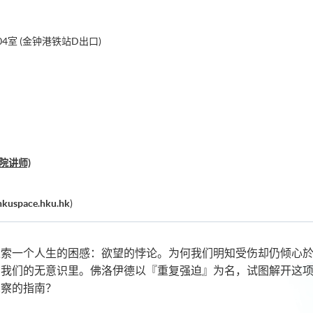
4室 (金钟港铁站D出口)
院讲师)
kuspace.hku.hk
)
探索一个人生的困感：欲望的悖论。为何我们明知受伤却仍倾心
在我们的无意识里。佛洛伊德以『重复强迫』为名，试图解开这
觉察的指南？