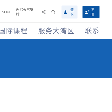
恶劣天气安
登
注
分
打
SOUL
排
册
入
享
开
至
搜
寻
国际课程
服务大湾区
联系
介
面