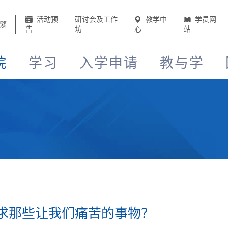
活动预
研讨会及工作
教学中
学员网
繁
告
坊
心
站
院
学习
入学申请
教与学
求那些让我们痛苦的事物？