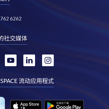
3762 6262
的社交媒体
转
转
转
转
到
到
到
到
facebook
youtube
linkedin
instagram
 SPACE 流动应用程式