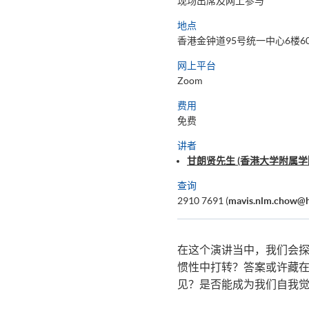
现场出席及网上参与
地点
香港金钟道95号统一中心6楼60
网上平台
Zoom
费用
免费
讲者
甘朗贤先生 (香港大学附属学
查询
2910 7691 (
mavis.nlm.chow@h
在这个演讲当中，我们会
惯性中打转？答案或许藏
见？是否能成为我们自我