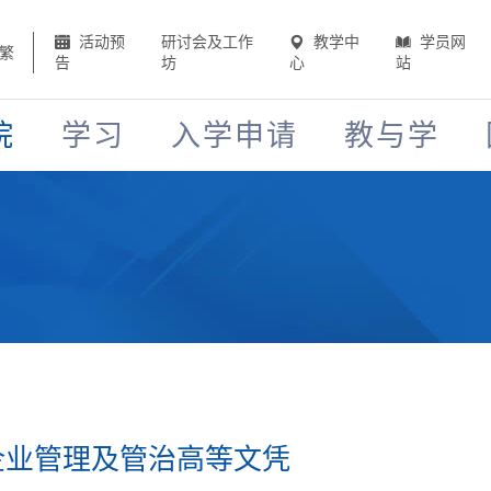
活动预
研讨会及工作
教学中
学员网
繁
告
坊
心
站
院
学习
入学申请
教与学
-企业管理及管治高等文凭