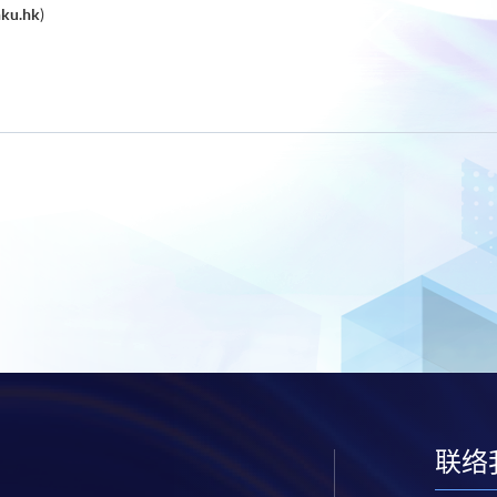
ku.hk
)
联络