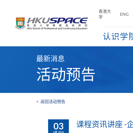
Skip
to
香港大
ENG
main
学
content
认识学
Main
content
最新消息
start
活动预告
<
返回活动预告
课程资讯讲座 
03
6月 2026