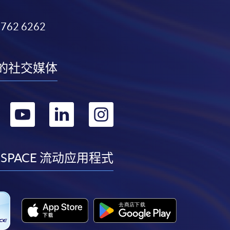
3762 6262
的社交媒体
转
转
转
转
到
到
到
到
facebook
youtube
linkedin
instagram
 SPACE 流动应用程式