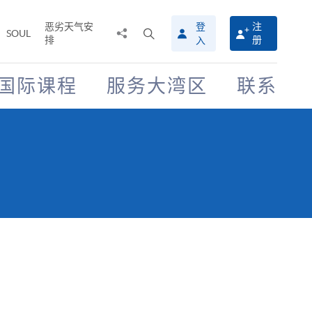
恶劣天气安
登
注
分
打
SOUL
排
册
入
享
开
至
搜
寻
国际课程
服务大湾区
联系
介
面