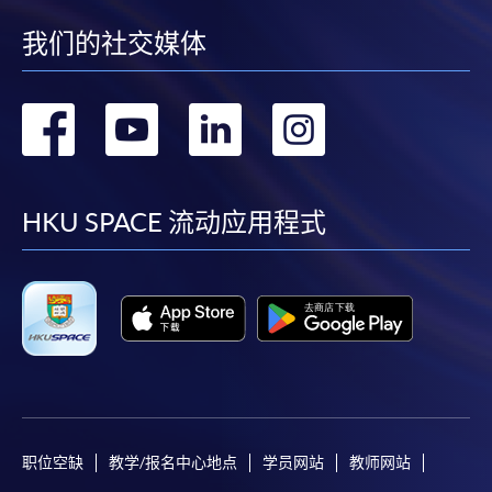
我们的社交媒体
转
转
转
转
到
到
到
到
facebook
youtube
linkedin
instag
HKU SPACE 流动应用程式
职位空缺
教学/报名中心地点
学员网站
教师网站