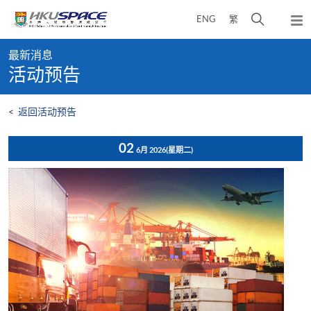
Skip
打
ENG
繁
to
弹
main
开
出
Main
content
搜
主
最新消息
content
菜
寻
活动预告
start
单
介
面
<
返回活动预告
02
6月 2026
(星期二)