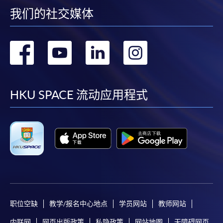
我们的社交媒体
转
转
转
转
到
到
到
到
facebook
youtube
linkedin
instag
HKU SPACE 流动应用程式
职位空缺
教学/报名中心地点
学员网站
教师网站
内联网
网页出版政策
私隐政策
网站地图
无障碍网页