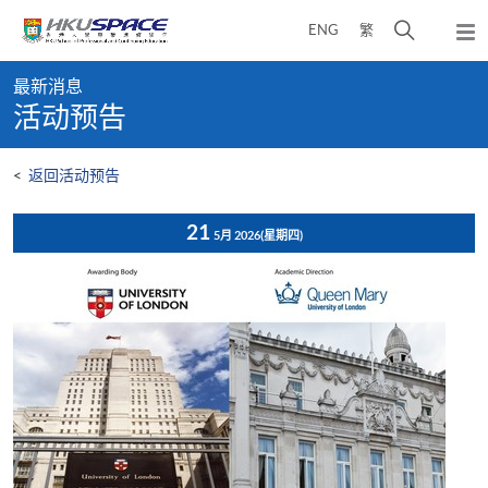
Skip
打
ENG
繁
to
弹
main
开
出
Main
content
搜
主
最新消息
content
菜
寻
活动预告
start
单
介
面
<
返回活动预告
21
5月 2026
(星期四)