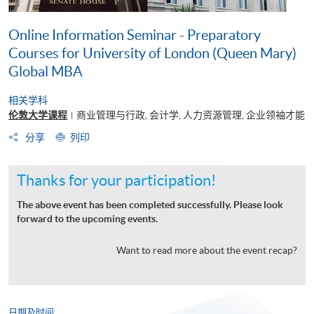
Online Information Seminar - Preparatory
Courses for University of London (Queen Mary)
Global MBA
相关学科
伦敦大学课程
商业管理与行政, 会计学, 人力资源管理, 企业领袖才能
|
分享
列印
Thanks for your participation!
The above event has been completed successfully. Please look
forward to the upcoming events.
Want to read more about the event recap?
日期及时间