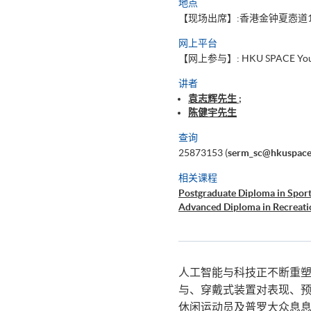
地点
【现场出席】:香港金钟夏悫道1
网上平台
【网上参与】: HKU SPACE YouT
讲者
袁志辉先生 ;
陈健宇先生
查询
25873153 (
serm_sc@hkuspace
相关课程
Postgraduate Diploma in Spor
Advanced Diploma in Recreat
人工智能与科技正不断重塑
与、穿戴式装置对表现、
休闲运动员及普罗大众息息