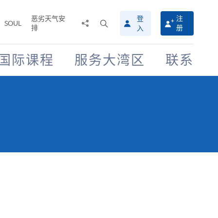
恶劣天气安
登
注
分
打
SOUL
排
册
入
享
开
至
搜
寻
国际课程
服务大湾区
联系
介
面