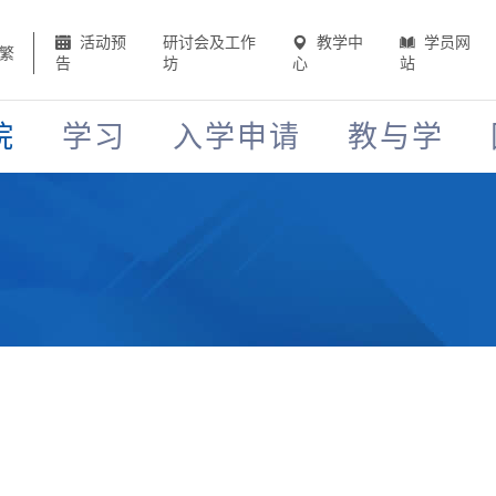
活动预
研讨会及工作
教学中
学员网
繁
告
坊
心
站
院
学习
入学申请
教与学