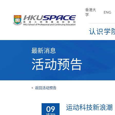
Skip
to
香港大
ENG
main
学
content
认识学
Main
content
最新消息
start
活动预告
<
返回活动预告
运动科技新浪潮
09
5月 2026