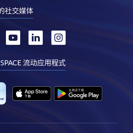
的社交媒体
转
转
转
转
到
到
到
到
facebook
youtube
linkedin
instagram
 SPACE 流动应用程式