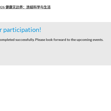
se 2026 健康无边界：连结科学与生活
 participation!
ompleted successfully. Please look forward to the upcoming events.