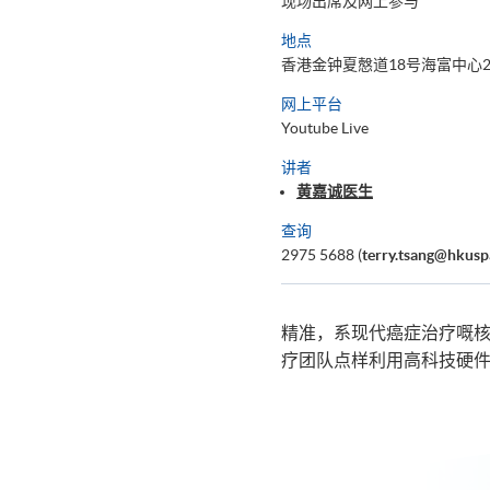
现场出席及网上参与
地点
香港金钟夏慤道18号海富中心2
网上平台
Youtube Live
讲者
黄嘉诚医生
查询
2975 5688 (
terry.tsang@hkusp
精准，系现代癌症治疗嘅核心
疗团队点样利用高科技硬