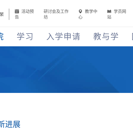
活动预
研讨会及工作
教学中
学员网
繁
告
坊
心
站
院
学习
入学申请
教与学
新进展