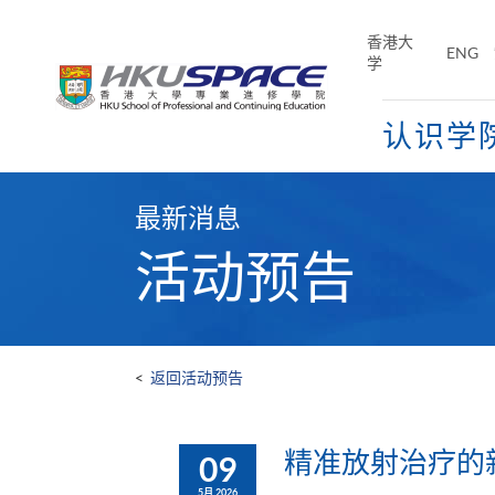
Skip
to
香港大
ENG
main
学
content
认识学
Main
content
最新消息
start
活动预告
<
返回活动预告
精准放射治疗的
09
5月 2026