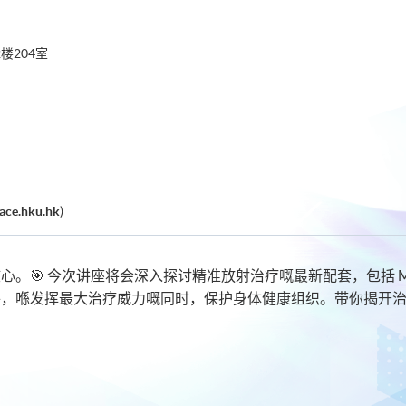
楼204室
ace.hku.hk
)
。🎯 今次讲座将会深入探讨精准放射治疗嘅最新配套，包括 MRI
件，喺发挥最大治疗威力嘅同时，保护身体健康组织。带你揭开