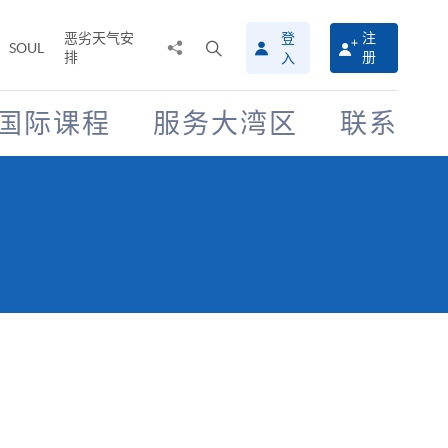
恶劣天气安
登
注
分
打
SOUL
排
册
入
享
开
至
搜
寻
国际课程
服务大湾区
联系
介
面