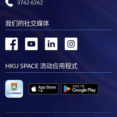
3762 6262
我们的社交媒体
转
转
转
转
到
到
到
到
facebook
youtube
linkedin
instag
HKU SPACE 流动应用程式