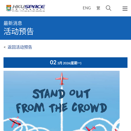
Skip
打
ENG
繁
to
弹
main
开
出
Main
content
搜
主
最新消息
content
菜
寻
活动预告
start
单
介
面
<
返回活动预告
02
3月 2026
(星期一)