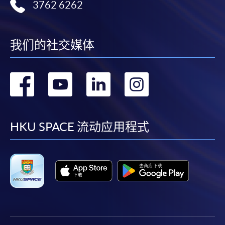
3762 6262
我们的社交媒体
转
转
转
转
到
到
到
到
facebook
youtube
linkedin
instag
HKU SPACE 流动应用程式