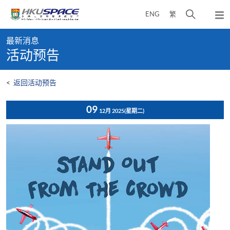
Skip
打
ENG
繁
to
弹
main
开
出
Main
content
搜
主
最新消息
content
菜
寻
活动预告
start
单
介
面
<
返回活动预告
09
12月 2025
(星期二)