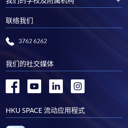
我们的学校及附属机构
联络我们
3762 6262
我们的社交媒体
转
转
转
转
到
到
到
到
facebook
youtube
linkedin
instag
HKU SPACE 流动应用程式