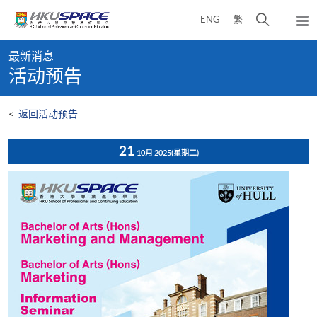
Skip
打
ENG
繁
to
弹
main
开
出
Main
content
搜
主
最新消息
content
菜
寻
活动预告
start
单
介
面
<
返回活动预告
21
10月 2025
(星期二)