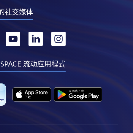
的社交媒体
转
转
转
转
到
到
到
到
facebook
youtube
linkedin
instagram
 SPACE 流动应用程式