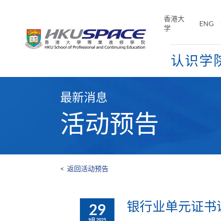
Skip
to
香港大
ENG
main
学
content
认识学
Main
content
最新消息
start
活动预告
<
返回活动预告
银行业单元证书课程
29
9月 2025