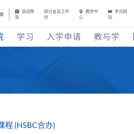
活动预
研讨会及工作
教学中
学员网
繁
告
坊
心
站
院
学习
入学申请
教与学
 (HSBC合办)