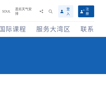
恶劣天气安
登
注
分
打
SOUL
排
册
入
享
开
至
搜
寻
国际课程
服务大湾区
联系
介
面