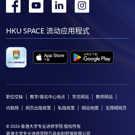
转
转
转
转
到
到
到
到
facebook
youtube
linkedin
instag
HKU SPACE 流动应用程式
职位空缺
教学/报名中心地点
学员网站
教师网站
内联网
网页出版政策
私隐政策
网站地图
无障碍网页
© 2026 香港大学专业进修学院 版权所有
香港大学专业进修学院乃非牟利担保有限公司