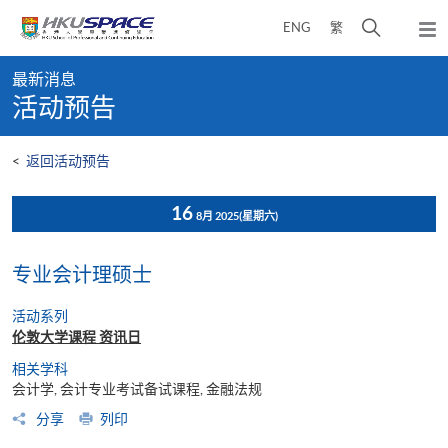
Skip
打
ENG
繁
to
弹
main
开
出
Main
content
搜
主
最新消息
content
菜
寻
活动预告
start
单
介
面
<
返回活动预告
16
8月 2025
(星期六)
专业会计理硕士
活动系列
伦敦大学课程 资讯日
相关学科
会计学, 会计专业考试备试课程, 金融法规
分享
列印