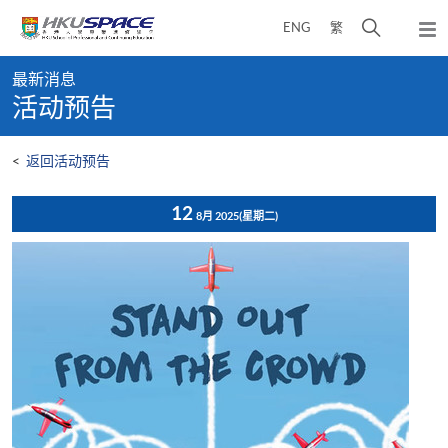
Skip
打
ENG
繁
to
弹
main
开
出
Main
content
搜
主
最新消息
content
菜
寻
活动预告
start
单
介
面
<
返回活动预告
12
8月 2025
(星期二)