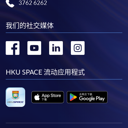
3762 6262
我们的社交媒体
转
转
转
转
到
到
到
到
facebook
youtube
linkedin
instag
HKU SPACE 流动应用程式