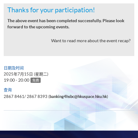
Thanks for your participation!
The above event has been completed successfully. Please look
forward to the upcoming events.
Want to read more about the event recap?
日期及时间
2025年7月15日 (星期二)
19:00 - 20:00
免费
查询
2867 8461/ 2867 8393 (
banking4hsbc@hkuspace.hku.hk
)