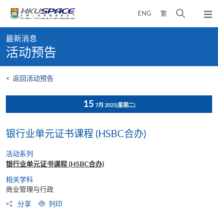
Skip
打
ENG
繁
to
弹
main
开
出
Main
content
搜
主
最新消息
content
菜
寻
活动预告
start
单
介
面
<
返回活动预告
15
7月 2025
(星期二)
银行业单元证书课程 (HSBC合办)
活动系列
银行业单元证书课程 (HSBC合办)
相关学科
商业管理与行政
分享
列印