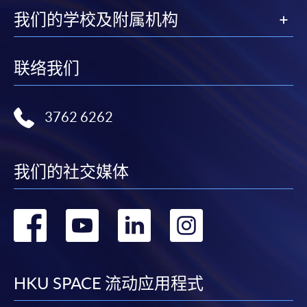
我们的学校及附属机构
联络我们
3762 6262
我们的社交媒体
转
转
转
转
到
到
到
到
facebook
youtube
linkedin
instag
HKU SPACE 流动应用程式