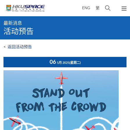
Skip
打
ENG
繁
to
弹
main
开
出
Main
content
搜
主
最新消息
content
菜
寻
活动预告
start
单
介
面
<
返回活动预告
06
5月 2025
(星期二)