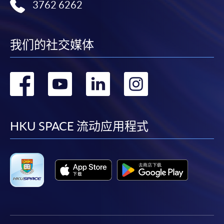
3762 6262
我们的社交媒体
转
转
转
转
到
到
到
到
facebook
youtube
linkedin
instag
HKU SPACE 流动应用程式