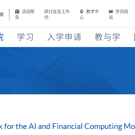
活动预
研讨会及工作
教学中
学员网
繁
告
坊
心
站
院
学习
入学申请
教与学
k for the AI and Financial Computing M