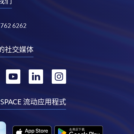
我们
3762 6262
的社交媒体
转
转
转
转
到
到
到
到
facebook
youtube
linkedin
instagram
 SPACE 流动应用程式