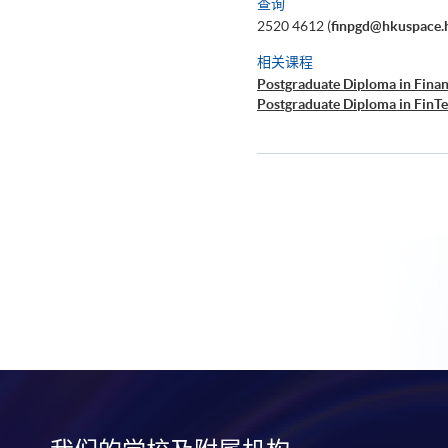
查询
2520 4612 (
finpgd@hkuspace.
相关课程
Postgraduate Diploma in Finan
Postgraduate Diploma in FinTe