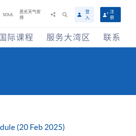
恶劣天气安
登
注
分
打
SOUL
排
册
入
享
开
至
搜
寻
国际课程
服务大湾区
联系
介
面
odule (20 Feb 2025)