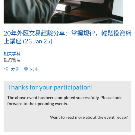
20年外匯交易經驗分享：掌握規律，輕鬆投資網
上講座 (23 Jan 25)
相关学科
投资管理
分享
列印
Thanks for your participation!
The above event has been completed successfully. Please look
forward to the upcoming events.
Want to read more about the event recap?