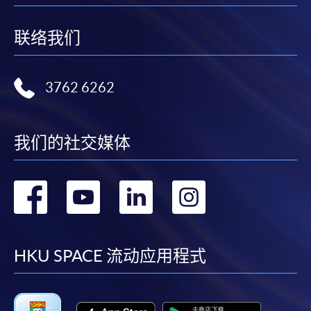
联络我们
3762 6262
我们的社交媒体
转
转
转
转
到
到
到
到
facebook
youtube
linkedin
instag
HKU SPACE 流动应用程式