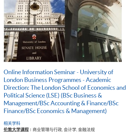
Online Information Seminar - University of
London Business Programmes - Academic
Direction: The London School of Economics and
Political Science (LSE) (BSc Business &
Management/BSc Accounting & Finance/BSc
Finance/BSc Economics & Management)
相关学科
伦敦大学课程
商业管理与行政, 会计学, 金融法规
|