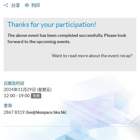
分享
列印
Thanks for your participation!
The above event has been completed successfully. Please look
forward to the upcoming events.
Want to read more about the event recap?
日期及时间
2024年11月29日 (星期五)
12:00 - 19:00
免费
查询
2867 8319 (
lse@hkuspace.hku.hk
)