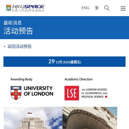
Skip
打
ENG
繁
to
弹
main
开
出
Main
content
搜
主
最新消息
content
菜
寻
活动预告
start
单
介
面
<
返回活动预告
29
11月 2024
(星期五)