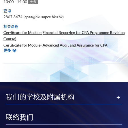
13:00 - 14:00
免费
查询
2867 8474 (
cpaa@hkusapce.hku.hk
)
相关课程
Certificate for Module (Financial Reporting for CPA Programme Revision
Course)
Certificate for Module (Advanced Audit and Assurance for CPA
相
更多
Programme Revision Course)
关
Certificate for Module (Global Strategy and Leadership for CPA
课
Programme Revision Course)
程
Certificate for Module (Financial Risk Management for CPA Programme
Revision Course)
Certificate for Module (Strategic Management Accounting for CPA
Programme Revision Course)
我们的学校及附属机构
Certificate for Module (Ethics and Governance for CPA Programme
Revision Course)
Certificate for Module (Digital Finance for CPA Programme Revision
Course)
联络我们