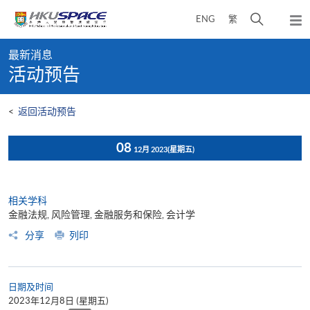
Skip
打
ENG
繁
to
弹
main
开
出
Main
content
搜
主
最新消息
content
菜
寻
活动预告
start
单
介
面
<
返回活动预告
08
12月 2023
(星期五)
相关学科
金融法规, 风险管理, 金融服务和保险, 会计学
分享
列印
日期及时间
2023年12月8日 (星期五)