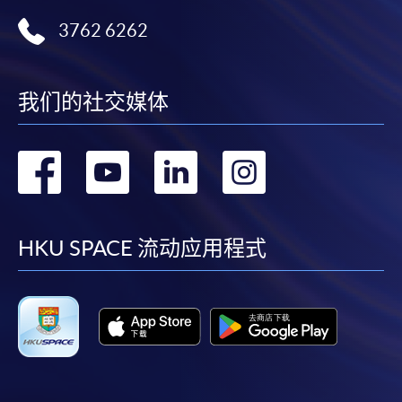
3762 6262
我们的社交媒体
转
转
转
转
到
到
到
到
facebook
youtube
linkedin
instag
HKU SPACE 流动应用程式