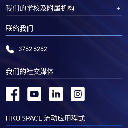
我们的学校及附属机构
联络我们
3762 6262
我们的社交媒体
转
转
转
转
到
到
到
到
facebook
youtube
linkedin
instag
HKU SPACE 流动应用程式