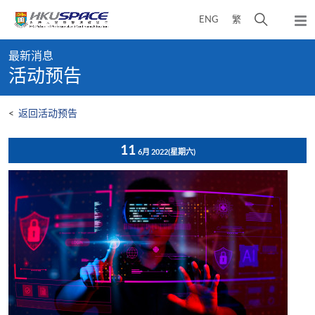
Skip
打
ENG
繁
to
弹
main
开
出
Main
content
搜
主
最新消息
content
菜
寻
活动预告
start
单
介
面
<
返回活动预告
11
6月 2022
(星期六)