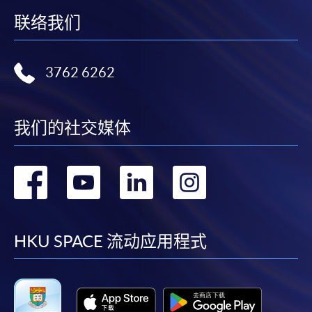
联络我们
3762 6262
我们的社交媒体
转
转
转
转
到
到
到
到
facebook
youtube
linkedin
instag
HKU SPACE 流动应用程式