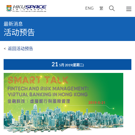
Skip
打
ENG
繁
to
弹
main
开
出
Main
content
搜
主
最新消息
content
菜
寻
活动预告
start
单
介
面
<
返回活动预告
21
5月 2019
(星期二)