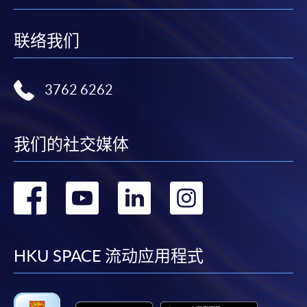
联络我们
3762 6262
我们的社交媒体
转
转
转
转
到
到
到
到
facebook
youtube
linkedin
instag
HKU SPACE 流动应用程式