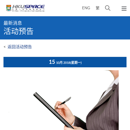
Skip
打
ENG
繁
to
弹
main
开
出
Main
content
搜
主
最新消息
content
菜
寻
活动预告
start
单
介
面
<
返回活动预告
15
10月 2018
(星期一)