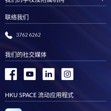
联络我们
3762 6262
我们的社交媒体
转
转
转
转
到
到
到
到
facebook
youtube
linkedin
instag
HKU SPACE 流动应用程式