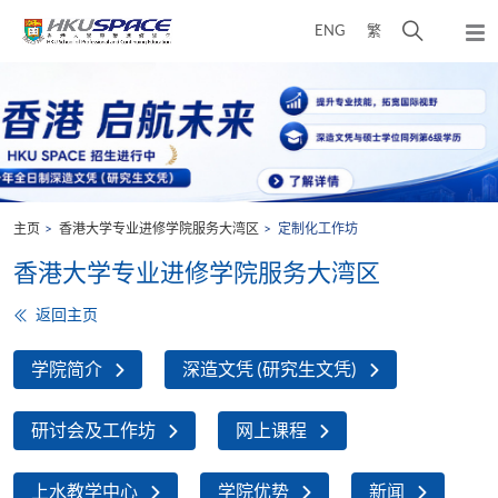
Skip
打
ENG
繁
to
弹
main
开
出
Main
content
搜
主
content
菜
寻
start
单
介
面
主页
香港大学专业进修学院服务大湾区
定制化工作坊
香港大学专业进修学院服务大湾区
返回主页
学院简介
深造文凭 (研究生文凭)
研讨会及工作坊
网上课程
上水教学中心
学院优势
新闻