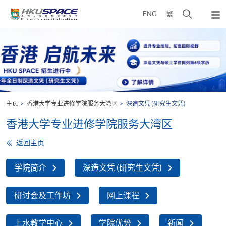
Skip
打
ENG
繁
to
弹
main
开
出
Main
content
搜
主
content
菜
寻
start
单
介
面
主页
香港大学专业进修学院服务大湾区
深造文凭 (研究生文凭)
香港大学专业进修学院服务大湾区
返回主页
学院简介
深造文凭 (研究生文凭)
研讨会及工作坊
网上课程
上水教学中心
学院优势
新闻