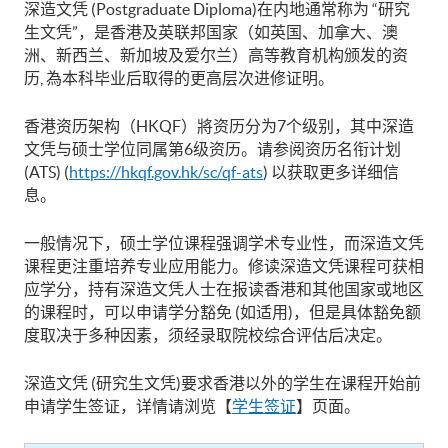
深造文凭 (Postgraduate Diploma)在内地通常称为 “研究
生文凭”，是香港及英联邦国家（如英国、加拿大、澳
洲、新西兰、新加坡及爱尔兰）高等教育机构颁发的资
历, 為本科毕业后取得的更高层次进修证明。
香港资历架构（HKQF）將资历分为7个级别，其中深造
文凭与硕士学位同属第6级资历。请参阅资历名衔计划
(ATS) (
https://hkqf.gov.hk/sc/qf-ats
) 以获取更多详细信
息。
一般情况下，硕士学位课程强调学术专业性，而深造文凭
课程更注重培养专业应用能力。修读深造文凭课程可获相
应学分，持有深造文凭人士在报读香港和其他国家或地区
的课程时，可以申请学分豁免 (如适用)，但是具体豁免额
度取决于多种因素，须经录取院校综合评估后决定。
深造文凭 (研究生文凭)要求香港以外的学生在课程开始前
申请学生签证，详情请浏览【
学生签证
】页面。