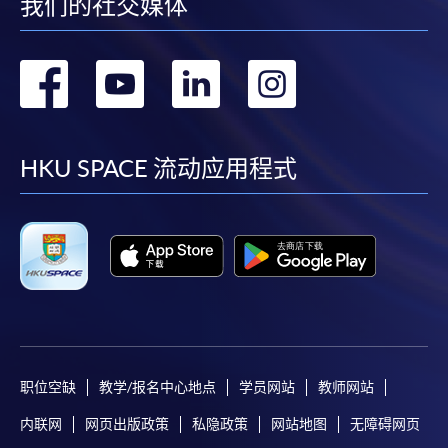
我们的社交媒体
转
转
转
转
到
到
到
到
facebook
youtube
linkedin
instag
HKU SPACE 流动应用程式
职位空缺
教学/报名中心地点
学员网站
教师网站
内联网
网页出版政策
私隐政策
网站地图
无障碍网页