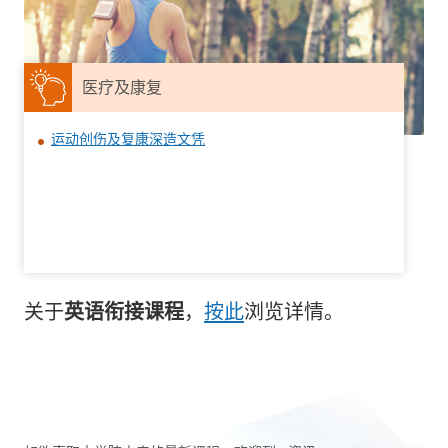
医疗及康复
运动创伤及复康深造文凭
英语衔接课程
关于
，
按此
浏览详情。