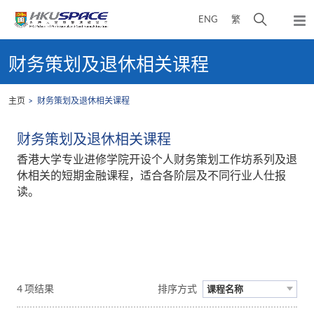
Skip
打
ENG
繁
to
弹
main
开
出
Main
content
搜
主
content
财务策划及退休相关课程
菜
寻
start
单
介
主页
财务策划及退休相关课程
面
财务策划及退休相关课程
香港大学专业进修学院开设个人财务策划工作坊系列及退
休相关的短期金融课程，适合各阶层及不同行业人仕报
读。
4 项结果
排序方式
课程名称