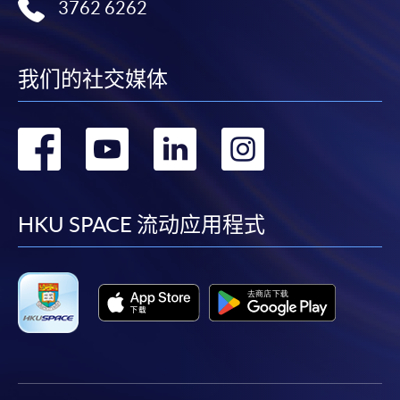
3762 6262
我们的社交媒体
转
转
转
转
到
到
到
到
facebook
youtube
linkedin
instag
HKU SPACE 流动应用程式