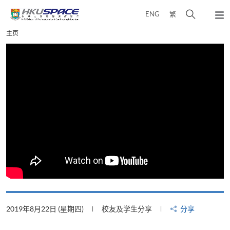
Skip
打
ENG
繁
to
弹
main
开
出
Main
主页
content
搜
主
content
菜
寻
start
单
介
面
2019年8月22日 (星期四)
校友及学生分享
分享
2