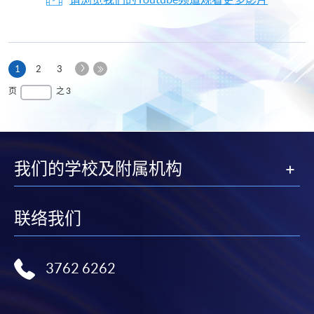
下
本
1
2
3
一
页
最
页
之 3
页
后
一
页
我们的学校及附属机构
联络我们
3762 6262