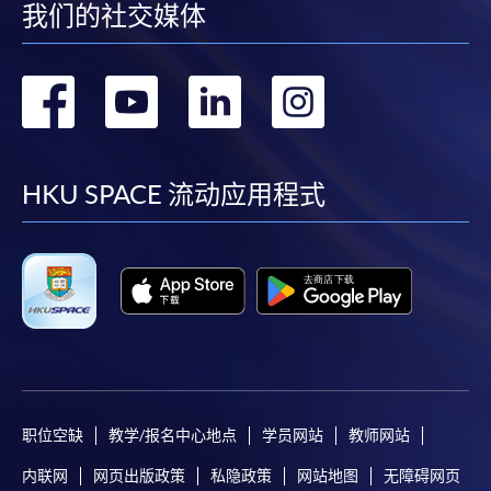
我们的社交媒体
转
转
转
转
到
到
到
到
facebook
youtube
linkedin
instag
HKU SPACE 流动应用程式
职位空缺
教学/报名中心地点
学员网站
教师网站
内联网
网页出版政策
私隐政策
网站地图
无障碍网页