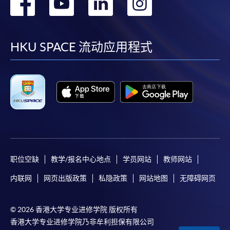
转
转
转
转
到
到
到
到
facebook
youtube
linkedin
instag
HKU SPACE 流动应用程式
职位空缺
教学/报名中心地点
学员网站
教师网站
内联网
网页出版政策
私隐政策
网站地图
无障碍网页
© 2026 香港大学专业进修学院 版权所有
香港大学专业进修学院乃非牟利担保有限公司