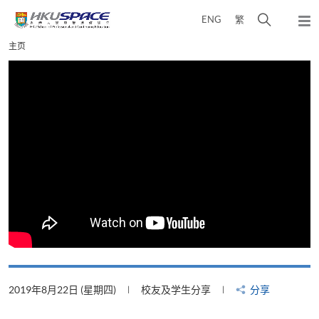
Skip
打
ENG
繁
to
弹
main
开
出
Main
主页
content
搜
主
content
菜
寻
start
单
介
面
2019年8月22日 (星期四)
校友及学生分享
分享
2