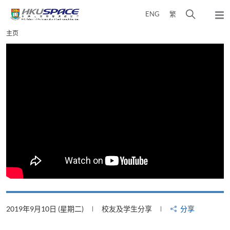
Skip
打
ENG
繁
to
弹
main
开
出
Main
主页
content
搜
主
content
菜
寻
start
单
介
面
2019年9月10日 (星期二)
校友及学生分享
分享
2