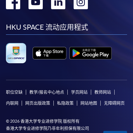
转
转
转
转
到
到
到
到
facebook
youtube
linkedin
instag
HKU SPACE 流动应用程式
职位空缺
教学/报名中心地点
学员网站
教师网站
内联网
网页出版政策
私隐政策
网站地图
无障碍网页
© 2026 香港大学专业进修学院 版权所有
香港大学专业进修学院乃非牟利担保有限公司