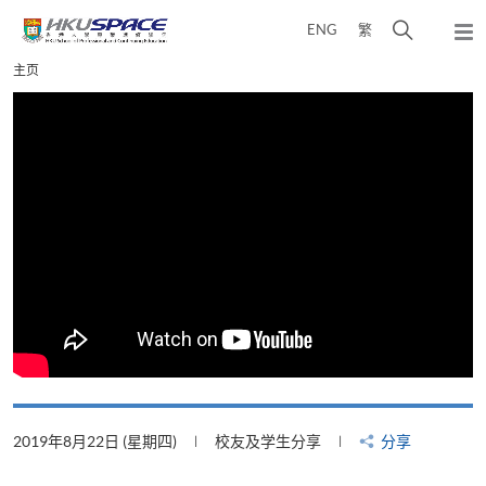
Skip
打
ENG
繁
to
弹
main
开
出
Main
主页
content
搜
主
content
菜
寻
start
单
介
面
2019年8月22日 (星期四)
校友及学生分享
分享
2