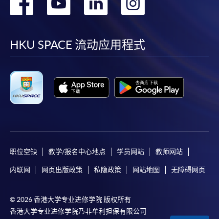
转
转
转
转
到
到
到
到
facebook
youtube
linkedin
instag
HKU SPACE 流动应用程式
职位空缺
教学/报名中心地点
学员网站
教师网站
内联网
网页出版政策
私隐政策
网站地图
无障碍网页
© 2026 香港大学专业进修学院 版权所有
香港大学专业进修学院乃非牟利担保有限公司