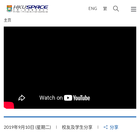
Skip
打
ENG
繁
to
弹
main
开
出
Main
主页
content
搜
主
content
菜
寻
start
单
介
面
2019年9月10日 (星期二)
校友及学生分享
分享
2