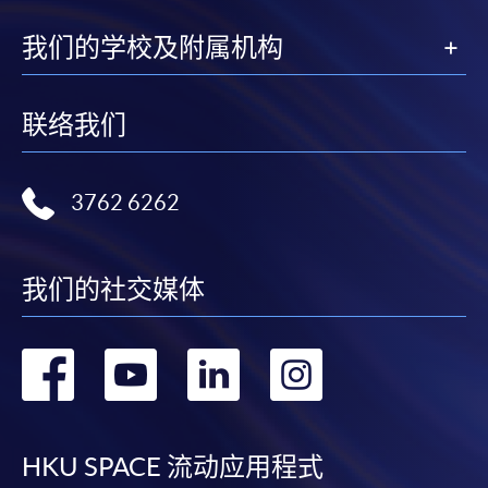
我们的学校及附属机构
联络我们
3762 6262
我们的社交媒体
转
转
转
转
到
到
到
到
facebook
youtube
linkedin
instag
HKU SPACE 流动应用程式