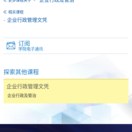
更多课程关于
相关课程
申请表
下载申请表
企业行政管理文凭
报名办法
付款方法
订阅
1. 现金、「易办事」（EPS）、微信支付
学院电子通讯
(WeChat Pay) 或支付宝(Alipay)
申请人可亲临学院任何一所报名中心，以现金、「易
办事」、微信支付（WeChat Pay）或支付宝
探索其他课程
（Alipay） 缴付学费。
企业行政管理文凭
2. 支票或银行本票
企业行政及管治
如以划线支票或银行本票缴付，抬头请注明「香港大
学专业进修学院」。支票背面请写上课程名称及申请
人姓名。 阁下可：
亲临学院各报名中心递交划线支票、报名表格及有关