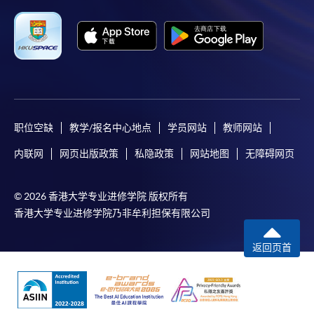
Mastercard缴付有关课程的报名费或学费。除上述支
付方式之外，如就读学历颁授课程设有网上服务，学
员亦可以微信支付（Online WeChat Pay）、支付宝
（Online Alipay）或转数快（FPS）缴付学费，详情请
参阅
报名办法 -
网上报名服务
。
注意事项:
职位空缺
教学/报名中心地点
学员网站
教师网站
内联网
网页出版政策
私隐政策
网站地图
无障碍网页
如报读课程将在五个工作天内开课，为免邮递延误报
名程序，建议申请人亲身到学院报名中心报名，并避
© 2026 香港大学专业进修学院 版权所有
免使用支票付款。
香港大学专业进修学院乃非牟利担保有限公司
除由学院裁定的特殊情况（例如课程因报名人数不足
返回页首
而取消）之外，一切已缴费用概不退还。如获学院批
准退还款项，以现金、易办事、微信支付、支付宝、
支票或缴费灵（只限网上付款）方式缴交之款项，将
以支票退款；以信用卡缴交之款项，退款将直接退还