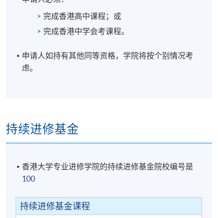
完成香港高中课程；或
个人习作 (60%)
完成香港中学会考课程。
小组习作 (30%)
线上练习 (10%)
申请人如持有其他同等资格，学院将按个别情况考
虑。
学衔
学员修毕课程，上课出席率达70%或以上，通过所有考
核，并取得合格成绩，可按香港大学体制，经香港大
学专业进修学院获准颁授「证书（单元：文书处理及
持续进修基金
视频制作的人工智能应用） 」。
證書(單元 : 文書處理及視頻製作的人工智能應用)
香港大学专业进修学院的持续进修基金院校编号是
报名代码
2445-AC166A
100
开课日期
22 September 2026
时间
7:00pm - 10:00pm
持续进修基金课程
地点
TBC