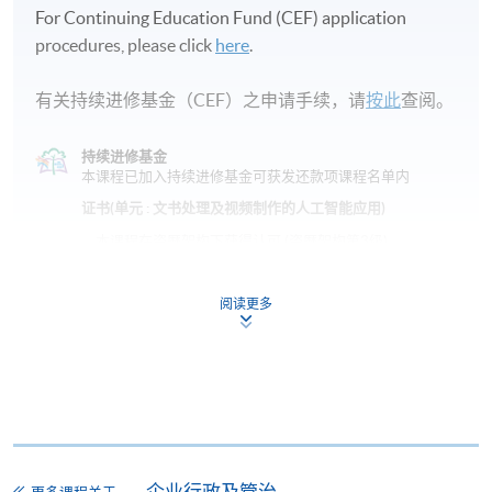
For Continuing Education Fund (CEF) application
procedures, please click
here
.
有关持续进修基金（CEF）之申请手续，请
按此
查阅。
持续进修基金
本课程已加入持续进修基金可获发还款项课程名单内
证书(单元 : 文书处理及视频制作的人工智能应用)
本课程在资歴架构下获得认可 (资歴架构第3级)
阅读更多
申请
网上报名
立即报名
企业行政及管治