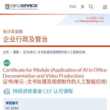
Skip
打
ENG
繁
to
弹
main
开
出
Main
content
搜
主
content
菜
寻
start
单
介
会计及金融
面
企业行政及管治
主页
课程
证书(单元 : 文书处理及视频制作的人工智能应用)
Certificate for Module (Application of AI in Office
Documentation and Video Production)
证书(单元 : 文书处理及视频制作的人工智能应用)
持续进修基金 CEF 认可课程
课程编号
AC166A