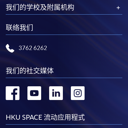
证明文件；
我们的学校及附属机构
或可将上述文件一并寄交各报名中心，信封上请注明
「报读课程」，惟学院对邮递失误而遗失的支票及个
联络我们
人资料概不负责。
3. VISA / Mastercard
3762 6262
申请人可亲临学院任何一所报名中心，以 VISA 或
Mastercard（包括「香港大学专业进修学院
Mastercard卡」）缴付学费。香港大学专业进修学院
我们的社交媒体
Mastercard卡持有人，如报读课程满港币2,000元，可
享有十个月免息分期付款优惠，惟课程申请人必须为
转
转
转
转
信用卡持有人。详情请向学院报名中心职员查询。
到
到
到
到
4. 网上缴费服务
大部份公开招生的课程（以先到先得形式报名）及个
facebook
youtube
linkedin
instag
HKU SPACE 流动应用程式
别学历颁授课程提供网上报名/注册服务，申请人可在
网上使用「缴费灵」（不适用於手机）、VISA或