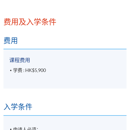
7. 人工智能在营销影片的应用
费用及入学条件
人工智能影片生成（例子：Cap Cut及Synthesia）、
目标客群分析与影片分发策略
费用
8. 人工智能提示工程
课程费用
人工智能回应使用者的提示设计
学费 : HK$5,900
生成式人工智能搜寻工具（例子：Microsoft Copilot、P
hotpot)
聊天机器人的概念与应用（例子：POE/提示词)
入学条件
评核方法
申请人必须：