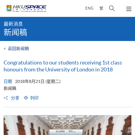
Skip
打
ENG
繁
to
弹
main
开
出
Main
content
搜
主
最新消息
content
菜
寻
新闻稿
start
单
介
面
<
返回新闻稿
Congratulations to our students receiving 1st class
honours from the University of London in 2018
日期
2018年8月21日 (星期二)
新闻稿
分享
列印