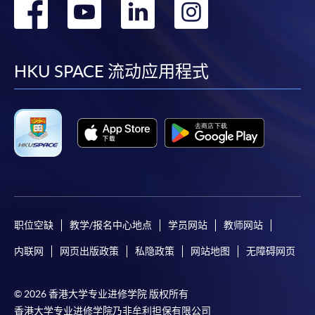
转
转
转
转
到
到
到
到
facebook
youtube
linkedin
instag
HKU SPACE 流动应用程式
职位空缺
教学/报名中心地点
学员网站
教师网站
内联网
网页出版政策
私隐政策
网站地图
无障碍网页
© 2026 香港大学专业进修学院 版权所有
香港大学专业进修学院乃非牟利担保有限公司