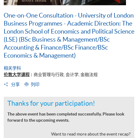
One-on-One Consultation - University of London
Business Programmes - Academic Direction: The
London School of Economics and Political Science
(LSE) (BSc Business & Management/BSc
Accounting & Finance/BSc Finance/BSc
Economics & Management)
相关学科
伦敦大学课程
商业管理与行政, 会计学, 金融法规
|
分享
列印
Thanks for your participation!
The above event has been completed successfully. Please look
forward to the upcoming events.
Want to read more about the event recap?