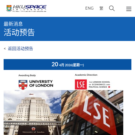
Skip
打
ENG
繁
to
弹
main
开
出
Main
content
搜
主
最新消息
content
菜
寻
活动预告
start
单
介
面
<
返回活动预告
20
4月 2026
(星期一)