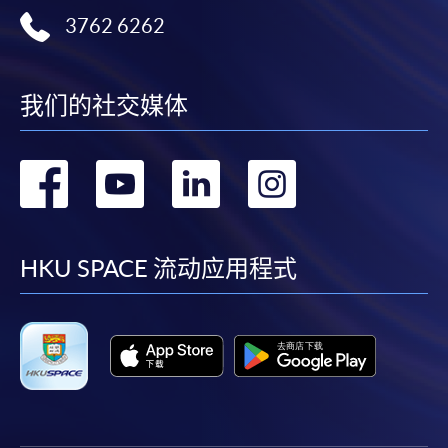
3762 6262
我们的社交媒体
转
转
转
转
到
到
到
到
facebook
youtube
linkedin
instag
HKU SPACE 流动应用程式