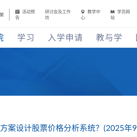
活动预
研讨会及工作
教学中
学员网
繁
告
坊
心
站
院
学习
入学申请
教与学
决方案设计股票价格分析系统？(2025年9