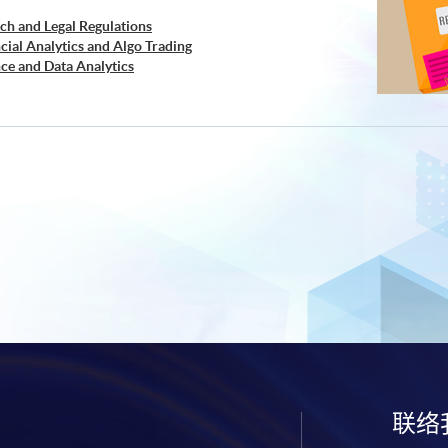
ch and Legal Regulations
cial Analytics and Algo Trading
ce and Data Analytics
cal Analysis and Data Analytics for Stock Investment)
ss Intelligence and Data Automation)
retation and Visualization of Business Big Data
e Workshop Series - Big Data and Data Visualization
联络