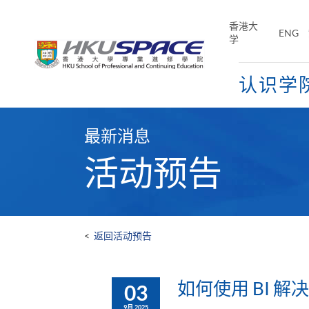
Skip
to
香港大
ENG
main
学
content
认识学
Main
content
最新消息
start
活动预告
<
返回活动预告
如何使用 BI 解
03
9月 2025