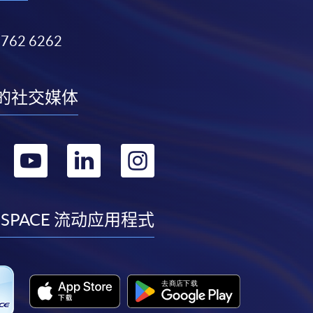
3762 6262
的社交媒体
转
转
转
转
到
到
到
到
facebook
youtube
linkedin
instagram
 SPACE 流动应用程式