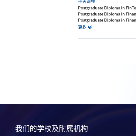
相关课程
Postgraduate Diploma in FinTe
Postgraduate Diploma in Finan
Postgraduate Diploma in Finan
Certificate for Module (Techni
相
更多
Certificate for Module (Busine
关
Executive Certificate in Interp
课
Big Data and FinTech Executiv
程
我们的学校及附属机构