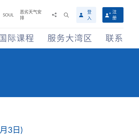
恶劣天气安
登
注
分
打
SOUL
排
册
入
享
开
至
搜
寻
国际课程
服务大湾区
联系
介
面
月3日)