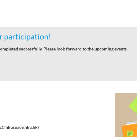
 participation!
ompleted successfully. Please look forward to the upcoming events.
ec@hkuspace.hku.hk
)