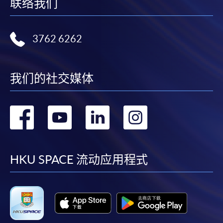
联络我们
3762 6262
我们的社交媒体
转
转
转
转
到
到
到
到
facebook
youtube
linkedin
instag
HKU SPACE 流动应用程式