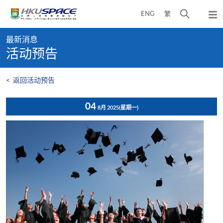
Skip
打
ENG
繁
to
弹
main
开
出
Main
content
搜
主
最新消息
content
菜
寻
活动预告
start
单
介
面
<
返回活动预告
04
8月 2025
(星期一)