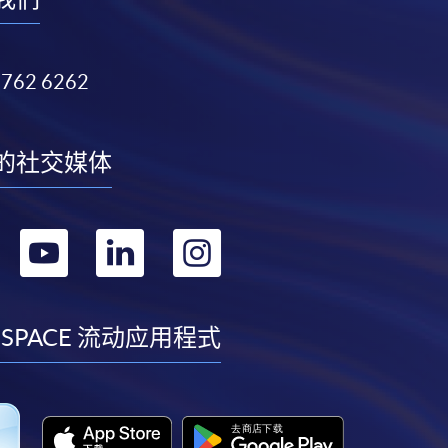
3762 6262
的社交媒体
转
转
转
转
到
到
到
到
facebook
youtube
linkedin
instagram
 SPACE 流动应用程式