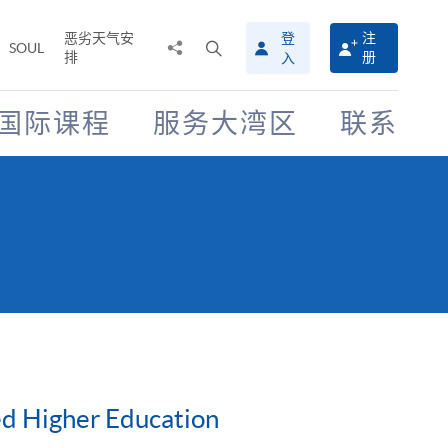
恶劣天气安
登
注
分
打
SOUL
排
册
入
享
开
至
搜
寻
国际课程
服务大湾区
联系
介
面
ced Higher Education