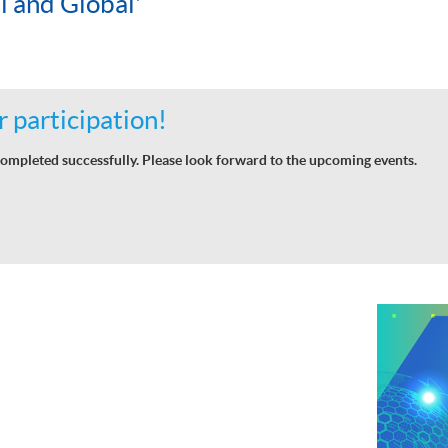
l and Global'
 participation!
ompleted successfully. Please look forward to the upcoming events.