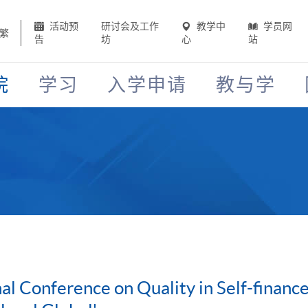
活动预
研讨会及工作
教学中
学员网
繁
告
坊
心
站
院
学习
入学申请
教与学
nal Conference on Quality in Self-finan