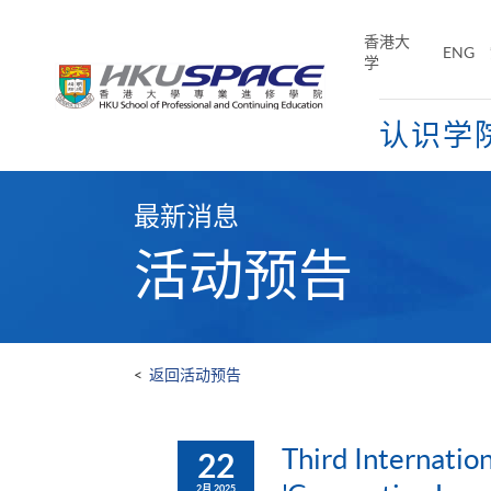
Skip
to
香港大
ENG
main
学
content
认识学
Main
content
最新消息
start
活动预告
<
返回活动预告
Third Internatio
22
2月 2025