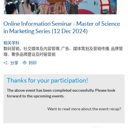
Online Information Seminar - Master of Science
in Marketing Series (12 Dec 2024)
相关学科
数码营销，社交媒体及内容管理, 广告、媒体策划及营销传播, 品牌管
理、奢侈品牌建设及时裝营销
分享
列印
Thanks for your participation!
The above event has been completed successfully. Please look
forward to the upcoming events.
Want to read more about the event recap?