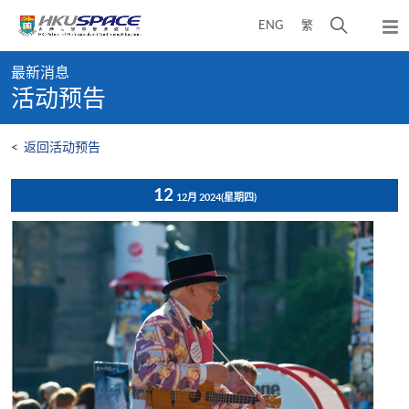
Skip
打
ENG
繁
to
弹
main
开
出
Main
content
搜
主
最新消息
content
菜
寻
活动预告
start
单
介
面
<
返回活动预告
12
12月 2024
(星期四)