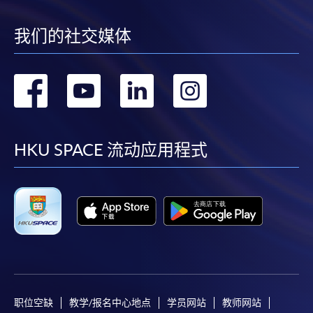
我们的社交媒体
转
转
转
转
到
到
到
到
facebook
youtube
linkedin
instag
HKU SPACE 流动应用程式
职位空缺
教学/报名中心地点
学员网站
教师网站