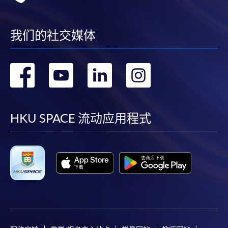
我们的社交媒体
转
转
转
转
到
到
到
到
facebook
youtube
linkedin
instag
HKU SPACE 流动应用程式