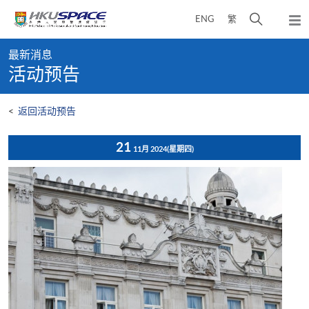
Skip
打
ENG
繁
to
弹
main
开
出
Main
content
搜
主
最新消息
content
菜
寻
活动预告
start
单
介
面
<
返回活动预告
21
11月 2024
(星期四)