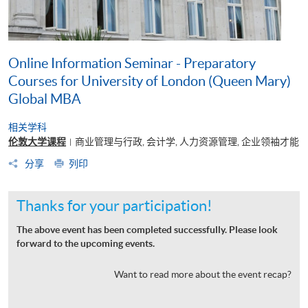
Online Information Seminar - Preparatory
Courses for University of London (Queen Mary)
Global MBA
相关学科
伦敦大学课程
商业管理与行政, 会计学, 人力资源管理, 企业领袖才能
|
分享
列印
Thanks for your participation!
The above event has been completed successfully. Please look
forward to the upcoming events.
Want to read more about the event recap?