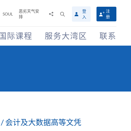
恶劣天气安
登
注
分
打
SOUL
排
册
入
享
开
至
搜
寻
国际课程
服务大湾区
联系
介
面
 / 会计及大数据高等文凭