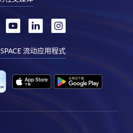
转
转
转
转
到
到
到
到
facebook
youtube
linkedin
instagram
 SPACE 流动应用程式