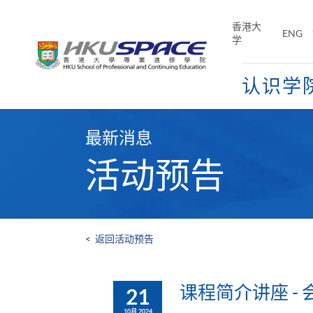
Skip
to
香港大
ENG
main
学
content
认识学
Main
content
最新消息
start
活动预告
<
返回活动预告
课程简介讲座 -
21
10月 2024