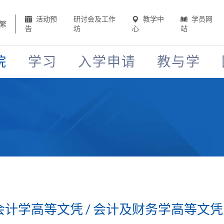
活动预
研讨会及工作
教学中
学员网
繁
告
坊
心
站
院
学习
入学申请
教与学
 会计学高等文凭 / 会计及财务学高等文凭