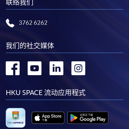
联络我们
3762 6262
我们的社交媒体
转
转
转
转
到
到
到
到
facebook
youtube
linkedin
instag
HKU SPACE 流动应用程式