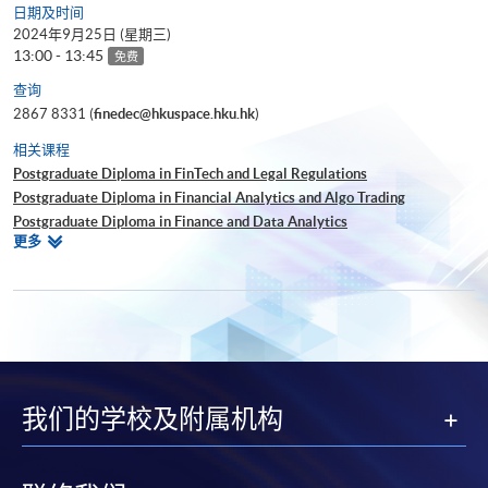
日期及时间
2024年9月25日 (星期三)
13:00 - 13:45
免费
查询
2867 8331 (
finedec@hkuspace.hku.hk
)
相关课程
Postgraduate Diploma in FinTech and Legal Regulations
Postgraduate Diploma in Financial Analytics and Algo Trading
Postgraduate Diploma in Finance and Data Analytics
相
更多
Certificate for Module (Technical Analysis and Data Analytics for Stock
关
Investment)
课
Certificate for Module (Business Intelligence and Data Automation)
程
Certificate for Module (Business Analytics and Web Scraping)
Executive Certificate in Interpretation and Visualization of Business Big
Data
Big Data and FinTech Executive Workshop Series - Big Data and Data
我们的学校及附属机构
Visualization
Big Data and FinTech Executive Workshop Series - Applied AI and
Business Analytics