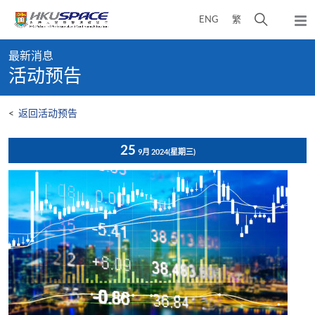
Skip
打
ENG
繁
to
弹
main
开
出
Main
content
搜
主
最新消息
content
菜
寻
活动预告
start
单
介
面
<
返回活动预告
25
9月 2024
(星期三)