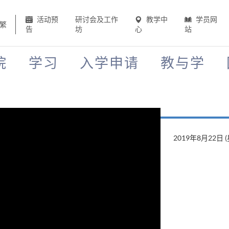
活动预
研讨会及工作
教学中
学员网
繁
告
坊
心
站
院
学习
入学申请
教与学
2019年8月22日 