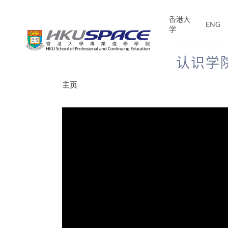
Skip
to
香港大
ENG
main
学
content
认识学
Main
主页
content
start
分享