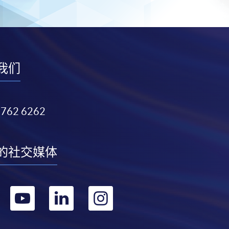
我们
3762 6262
的社交媒体
转
转
转
转
到
到
到
到