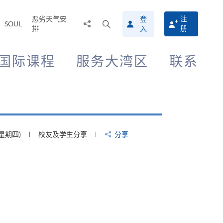
恶劣天气安
登
注
分
打
SOUL
排
册
入
享
开
至
搜
寻
国际课程
服务大湾区
联系
介
面
(星期四)
校友及学生分享
分享