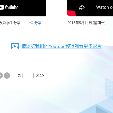
友及学生分享
分享
2018年5月14日 (星期一)
请浏览我们的Youtube频道观看更多影片
下
页
之 15
一
最
页
后
一
页