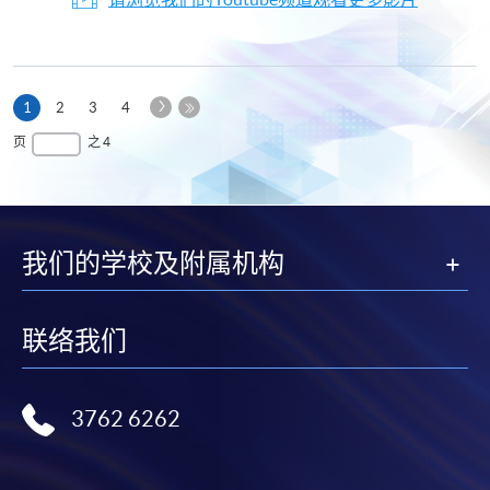
下
本
1
2
3
4
一
页
最
页
之 4
页
后
一
页
我们的学校及附属机构
联络我们
3762 6262