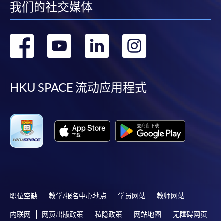
我们的社交媒体
转
转
转
转
到
到
到
到
facebook
youtube
linkedin
instag
HKU SPACE 流动应用程式
职位空缺
教学/报名中心地点
学员网站
教师网站
内联网
网页出版政策
私隐政策
网站地图
无障碍网页