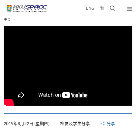
Skip
打
ENG
繁
to
弹
main
开
出
Main
主页
content
搜
主
content
菜
寻
start
单
介
面
2019年8月22日 (星期四)
校友及学生分享
分享
2