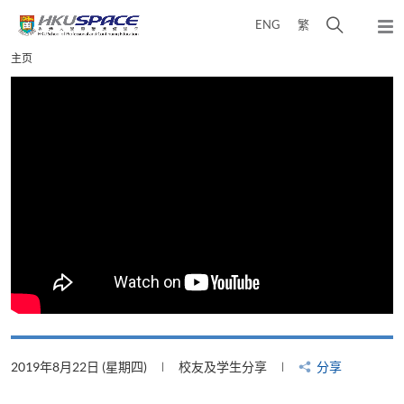
Skip
打
ENG
繁
to
弹
main
开
出
Main
主页
content
搜
主
content
菜
寻
start
单
介
面
2019年8月22日 (星期四)
校友及学生分享
分享
2