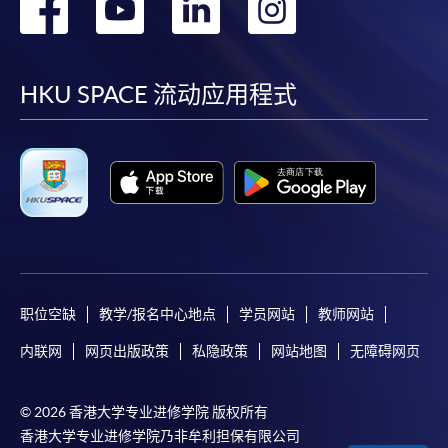
转
转
转
转
到
到
到
到
facebook
youtube
linkedin
instag
HKU SPACE 流动应用程式
职位空缺
教学/报名中心地点
学员网站
教师网站
内联网
网页出版政策
私隐政策
网站地图
无障碍网页
© 2026 香港大学专业进修学院 版权所有
香港大学专业进修学院乃非牟利担保有限公司