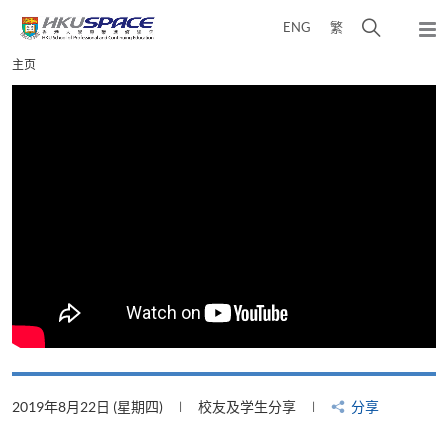
Skip
打
ENG
繁
to
弹
main
开
出
Main
主页
content
搜
主
content
菜
寻
start
单
介
面
2019年8月22日 (星期四)
校友及学生分享
分享
2