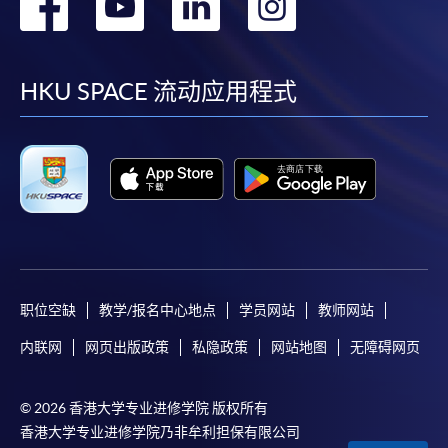
转
转
转
转
到
到
到
到
facebook
youtube
linkedin
instag
HKU SPACE 流动应用程式
职位空缺
教学/报名中心地点
学员网站
教师网站
内联网
网页出版政策
私隐政策
网站地图
无障碍网页
© 2026 香港大学专业进修学院 版权所有
香港大学专业进修学院乃非牟利担保有限公司