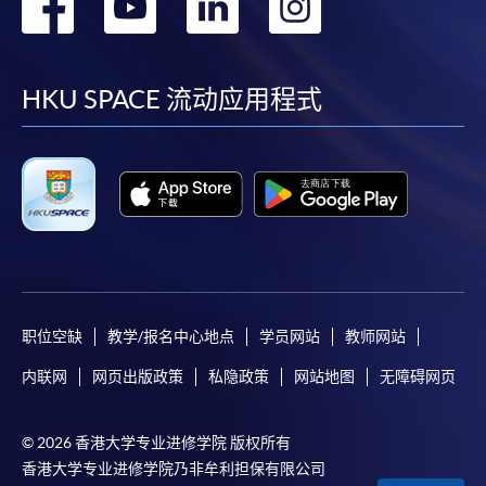
转
转
转
转
到
到
到
到
facebook
youtube
linkedin
instag
HKU SPACE 流动应用程式
职位空缺
教学/报名中心地点
学员网站
教师网站
内联网
网页出版政策
私隐政策
网站地图
无障碍网页
© 2026 香港大学专业进修学院 版权所有
香港大学专业进修学院乃非牟利担保有限公司