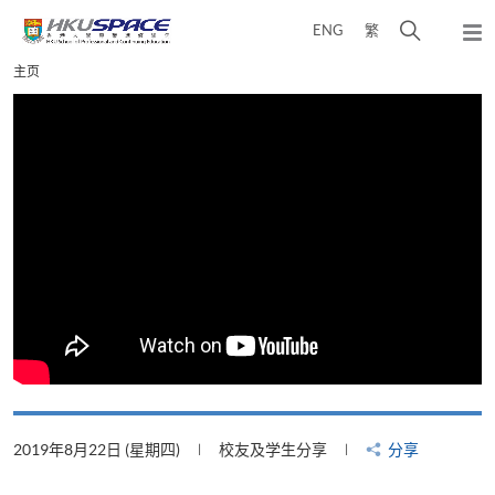
Skip
打
ENG
繁
to
弹
main
开
出
Main
主页
content
搜
主
content
菜
寻
start
单
介
面
2019年8月22日 (星期四)
校友及学生分享
分享
2