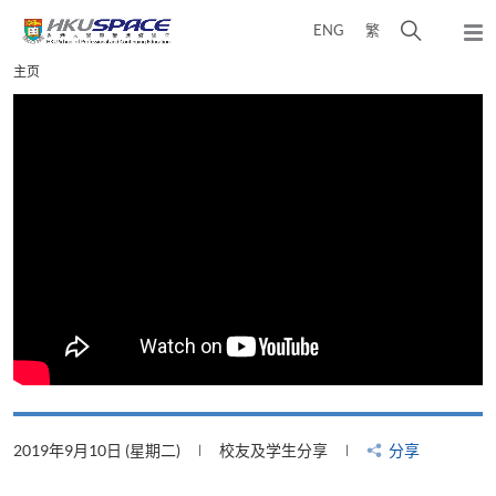
Skip
打
ENG
繁
to
弹
main
开
出
Main
主页
content
搜
主
content
菜
寻
start
单
介
面
2019年9月10日 (星期二)
校友及学生分享
分享
2