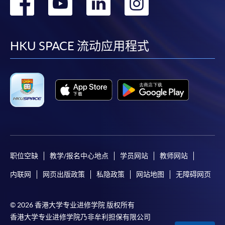
转
转
转
转
到
到
到
到
facebook
youtube
linkedin
instag
HKU SPACE 流动应用程式
职位空缺
教学/报名中心地点
学员网站
教师网站
内联网
网页出版政策
私隐政策
网站地图
无障碍网页
© 2026 香港大学专业进修学院 版权所有
香港大学专业进修学院乃非牟利担保有限公司