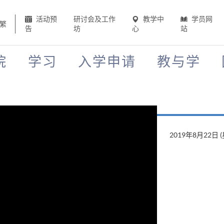
活动预
研讨会及工作
教学中
学员网
繁
告
坊
心
站
院
学习
入学申请
教与学
2019年8月22日 