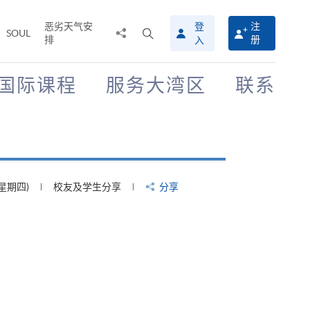
恶劣天气安
登
注
分
打
SOUL
排
册
入
享
开
至
搜
寻
国际课程
服务大湾区
联系
介
面
(星期四)
校友及学生分享
分享