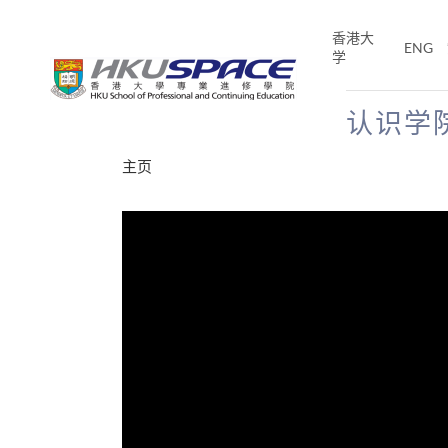
Skip
to
香港大
ENG
main
学
content
认识学
Main
主页
content
start
分享