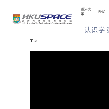
Skip
to
香港大
ENG
main
学
content
认识学
Main
主页
content
start
分享