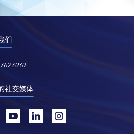
我们
3762 6262
的社交媒体
转
转
转
转
到
到
到
到