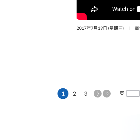
2017年7月19日 (星期三)
商
本
下
1
2
3
页
一
最
页
页
后
一
页