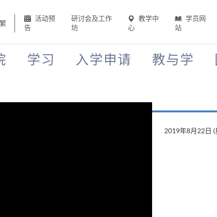
活动预
研讨会及工作
教学中
学员网
繁
告
坊
心
站
院
学习
入学申请
教与学
2019年8月22日 