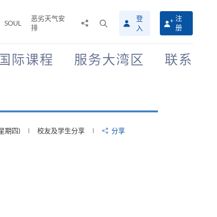
恶劣天气安
登
注
分
打
SOUL
排
册
入
享
开
至
搜
寻
国际课程
服务大湾区
联系
介
面
(星期四)
校友及学生分享
分享