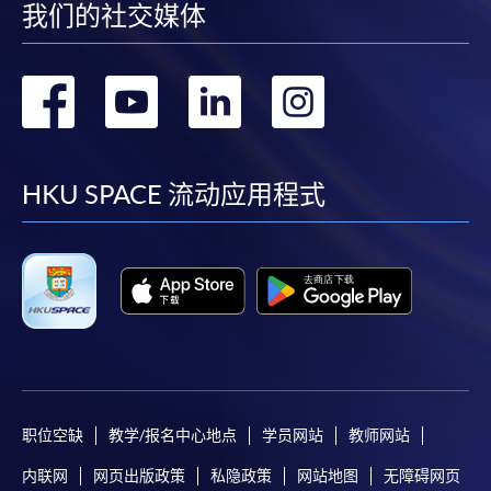
我们的社交媒体
转
转
转
转
到
到
到
到
facebook
youtube
linkedin
instag
HKU SPACE 流动应用程式
职位空缺
教学/报名中心地点
学员网站
教师网站
内联网
网页出版政策
私隐政策
网站地图
无障碍网页