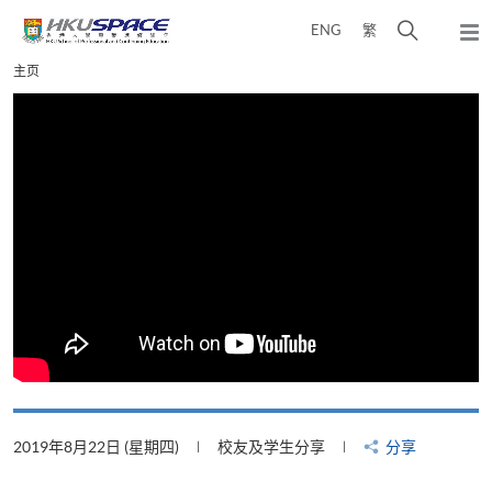
Skip
打
ENG
繁
to
弹
main
开
出
Main
主页
content
搜
主
content
菜
寻
start
单
介
面
2019年8月22日 (星期四)
校友及学生分享
分享
2