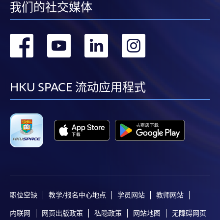
我们的社交媒体
转
转
转
转
到
到
到
到
facebook
youtube
linkedin
instag
HKU SPACE 流动应用程式
职位空缺
教学/报名中心地点
学员网站
教师网站
内联网
网页出版政策
私隐政策
网站地图
无障碍网页