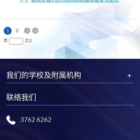
下
本
1
2
一
页
最
页
之 2
页
后
一
页
我们的学校及附属机构
联络我们
3762 6262