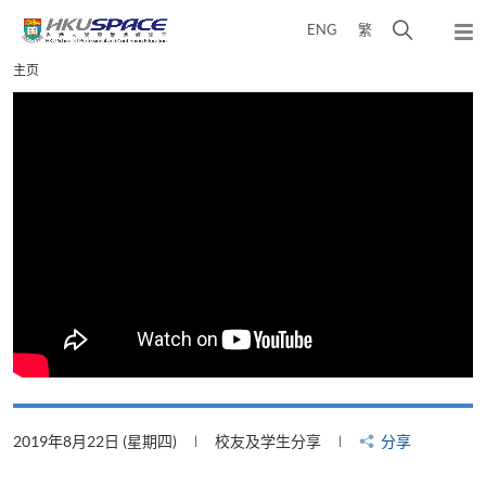
Skip
打
ENG
繁
to
弹
main
开
出
Main
主页
content
搜
主
content
菜
寻
start
单
介
面
2019年8月22日 (星期四)
校友及学生分享
分享
2